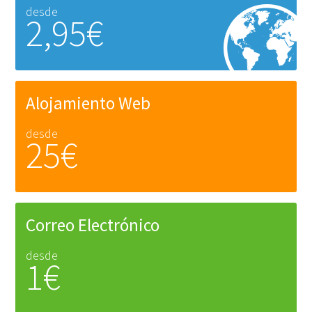
desde
2,95€
Alojamiento Web
desde
25€
Correo Electrónico
desde
1€