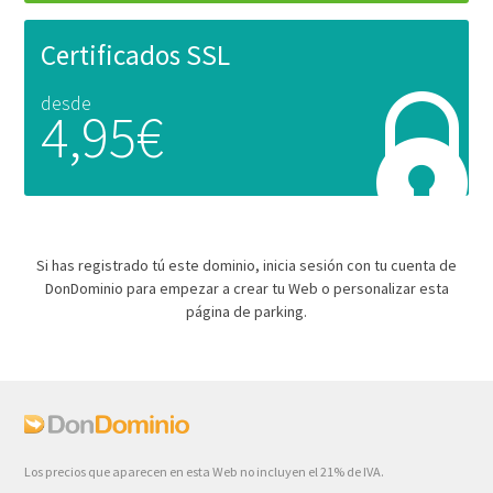
Certificados SSL
desde
4,95€
Si has registrado tú este dominio, inicia sesión con tu cuenta de
DonDominio para empezar a crear tu Web o personalizar esta
página de parking.
Los precios que aparecen en esta Web no incluyen el 21% de IVA.